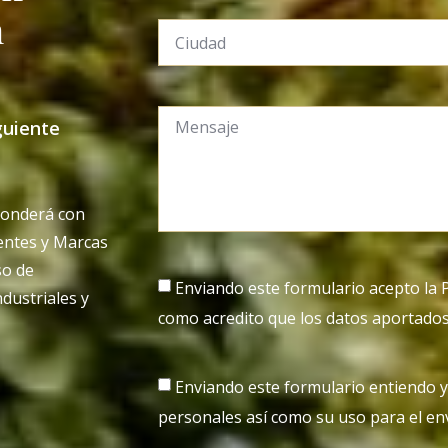
n
guiente
sponderá con
entes y Marcas
so de
Enviando este formulario acepto la
dustriales y
como acredito que los datos aportados
Enviando este formulario entiendo y
personales así como su uso para el env