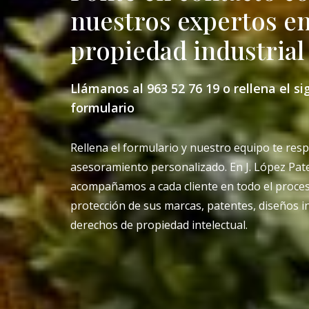
nuestros expertos e
propiedad industrial
Llámanos al 963 52 76 19 o rellena el si
formulario
Rellena el formulario y nuestro equipo te re
asesoramiento personalizado. En J. López Pat
acompañamos a cada cliente en todo el proce
protección de sus marcas, patentes, diseños in
derechos de propiedad intelectual.