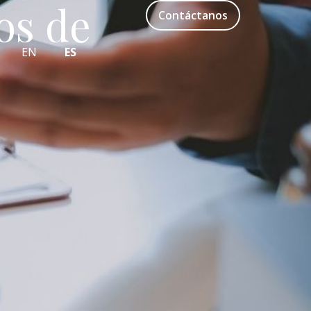
os de
Contáctanos
EN
ES